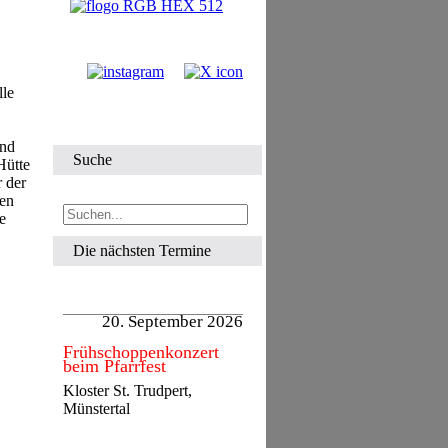
lle
und
Suche
Hütte
 der
nen
e
Die nächsten Termine
20. September 2026
Frühschoppenkonzert
beim Pfarrfest
Kloster St. Trudpert,
Münstertal