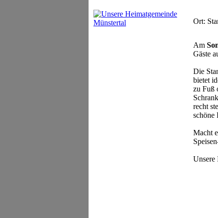
Ort: St
Am
Son
Gäste a
Die Sta
bietet 
zu Fuß 
Schrank
recht st
schöne 
Macht e
Speisen
Unsere H