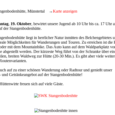
angenbodenhütte, Münstertal →
Karte anzeigen
ntag
,
19. Oktober
, bewirtet unsere Jugend ab 10 Uhr bis ca. 17 Uhr a
uf der Stangenbodenhütte.
ngenbodenhütte liegt in herrlicher Natur inmitten des Belchengebietes 
ideale Möglichkeiten für Wanderungen und Touren. Zu erreichen ist die 
oder mit dem Mountainbike. Das Auto kann auf dem Waldparkplatz vor
e abgestellt werden. Der kürzeste Weg führt von der Schranke über ei
eilen, breiten Waldweg zur Hütte (20-30 Min.). Es gibt aber viele weiter
Routenvarianten.
uch auf zu einer schönen Wanderung oder Radtour und genießt unser
- und Getränkeangebot auf der Stangenbodenhütte!
üttenwirte freuen sich auf viele Gäste.