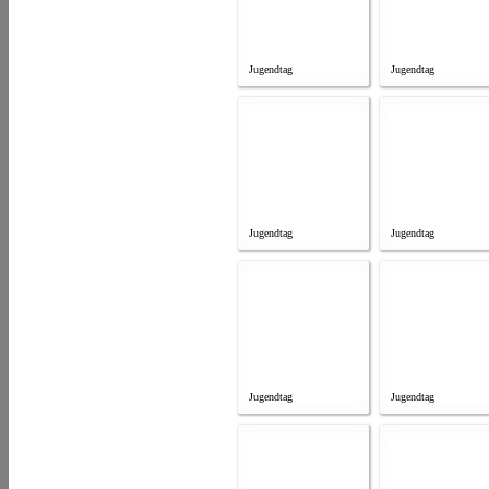
Jugendtag
Jugendtag
Jugendtag
Jugendtag
Jugendtag
Jugendtag