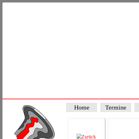
Home
Termine