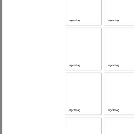
Jugendtag
Jugendtag
Jugendtag
Jugendtag
Jugendtag
Jugendtag