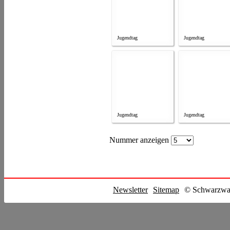
Jugendtag
Jugendtag
Jugendtag
Jugendtag
Nummer anzeigen
Newsletter
Sitemap
© Schwarzwal