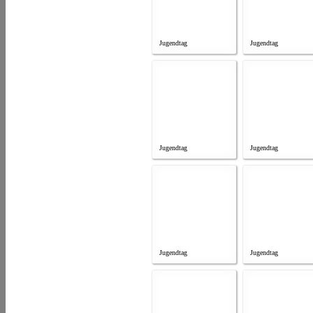
Jugendtag
Jugendtag
Jugendtag
Jugendtag
Jugendtag
Jugendtag