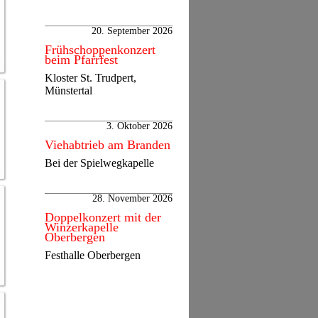
20. September 2026
Frühschoppenkonzert
beim Pfarrfest
Kloster St. Trudpert,
Münstertal
3. Oktober 2026
Viehabtrieb am Branden
Bei der Spielwegkapelle
28. November 2026
Doppelkonzert mit der
Winzerkapelle
Oberbergen
Festhalle Oberbergen