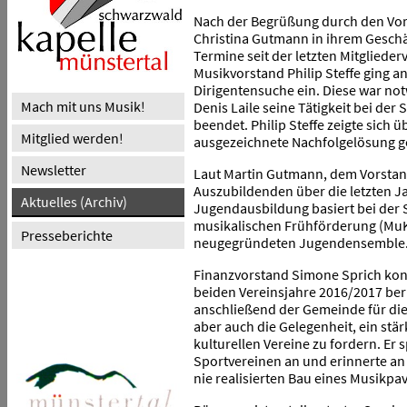
Nach der Begrüßung durch den Vors
Christina Gutmann in ihrem Geschäf
Termine seit der letzten Mitgliede
Musikvorstand Philip Steffe ging a
Dirigentensuche ein. Diese war not
Mach mit uns Musik!
Denis Laile seine Tätigkeit bei de
beendet. Philip Steffe zeigte sich ü
Mitglied werden!
ausgezeichnete Nachfolgelösung 
Newsletter
Laut Martin Gutmann, dem Vorstand
Auszubildenden über die letzten J
Aktuelles (Archiv)
Jugendausbildung basiert bei der 
musikalischen Frühförderung (MuK
Presseberichte
neugegründeten Jugendensemble
Finanzvorstand Simone Sprich konn
beiden Vereinsjahre 2016/2017 ber
anschließend der Gemeinde für die
aber auch die Gelegenheit, ein stä
kulturellen Vereine zu fordern. Er
Sportvereinen an und erinnerte an 
nie realisierten Bau eines Musikpav