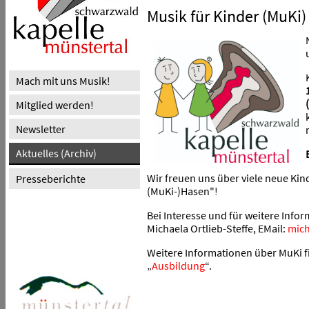
Musik für Kinder (MuKi)
Mach mit uns Musik!
Mitglied werden!
Newsletter
Aktuelles (Archiv)
Wir freuen uns über viele neue Kind
Presseberichte
(MuKi-)Hasen"!
Bei Interesse und für weitere Info
Michaela Ortlieb-Steffe, EMail:
mich
Weitere Informationen über MuKi fi
„
Ausbildung
“.