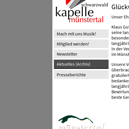
Glück
Unser Eh
Klaus Gu
seine la
Mach mit uns Musik!
besonder
langjähr
Mitglied werden!
in der V
Newsletter
im Münst
Aktuelles (Archiv)
Unsere V
überbrac
Presseberichte
gratulie
bedanken
langjähri
Bewirtun
beste Ge