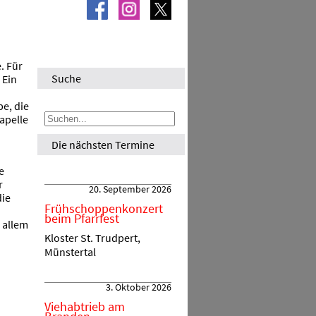
. Für
Suche
 Ein
pe, die
apelle
Die nächsten Termine
e
r
20. September 2026
die
Frühschoppenkonzert
beim Pfarrfest
 allem
Kloster St. Trudpert,
Münstertal
3. Oktober 2026
Viehabtrieb am