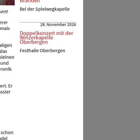
Branden
Bei der Spielwegkapelle
sent
erer
28. November 2026
amals
Doppelkonzert mit der
Winzerkapelle
Oberbergen
aligen
Festhalle Oberbergen
 das
kleinen
 und
hronik
rt. Er
assier
 schon
adel