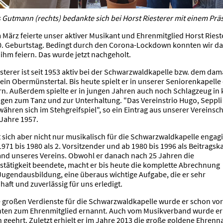
 Gutmann (rechts) bedankte sich bei Horst Riesterer mit einem Prä
 März feierte unser aktiver Musikant und Ehrenmitglied Horst Riest
0. Geburtstag. Bedingt durch den Corona-Lockdown konnten wir d
 ihm feiern. Das wurde jetzt nachgeholt.
sterer ist seit 1953 aktiv bei der Schwarzwaldkapelle bzw. dem dam
ein Obermünstertal. Bis heute spielt er in unserer Seniorenkapelle
n. Außerdem spielte er in jungen Jahren auch noch Schlagzeug in 
gen zum Tanz und zur Unterhaltung. "Das Vereinstrio Hugo, Seppli
ähren sich im Stehgreifspiel", so ein Eintrag aus unserer Vereinsc
Jahre 1957.
 sich aber nicht nur musikalisch für die Schwarzwaldkapelle engagie
971 bis 1980 als 2. Vorsitzender und ab 1980 bis 1996 als Beitragsk
and unseres Vereins. Obwohl er danach nach 25 Jahren die
stätigkeit beendete, macht er bis heute die komplette Abrechnung
Jugendausbildung, eine überaus wichtige Aufgabe, die er sehr
aft und zuverlässig für uns erledigt.
e großen Verdienste für die Schwarzwaldkapelle wurde er schon vor
ten zum Ehrenmitglied ernannt. Auch vom Musikverband wurde er
 geehrt. Zuletzt erhielt er im Jahre 2013 die große goldene Ehrenn