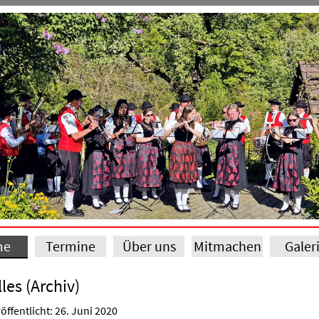
me
Termine
Über uns
Mitmachen
Galer
les (Archiv)
öffentlicht: 26. Juni 2020