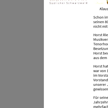
Klaus
Schon im
seinen 8
nicht mit
Horst Rie
Musikver
Tenorhor
Besetzun
Horst bew
aus dem 
Horst hat
war von 1
im Vorst
Vorstand
unserer 
gewissenh
Für sein
Jahrzehn
mehrfach