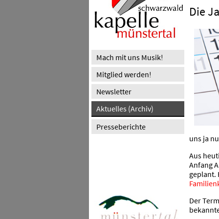
Die J
Mach mit uns Musik!
Mitglied werden!
Newsletter
Aktuelles (Archiv)
Presseberichte
uns ja nu
Aus heuti
Anfang Ap
geplant.
Familien
Der Termi
bekannte