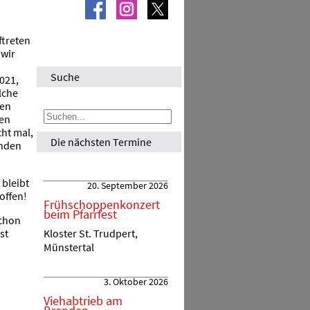
ftreten
 wir
Suche
2021,
lche
gen
den
ht mal,
Die nächsten Termine
inden
 bleibt
20. September 2026
offen!
Frühschoppenkonzert
beim Pfarrfest
schon
Kloster St. Trudpert,
st
Münstertal
3. Oktober 2026
Viehabtrieb am