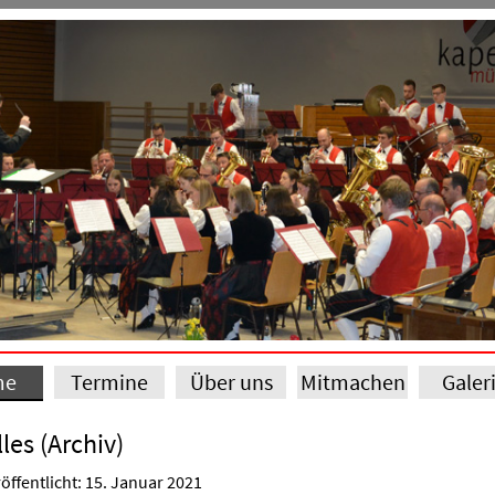
me
Termine
Über uns
Mitmachen
Galer
les (Archiv)
öffentlicht: 15. Januar 2021