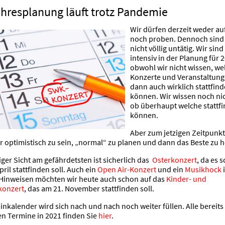
ahresplanung läuft trotz Pandemie
Wir dürfen derzeit weder au
noch proben. Dennoch sind
nicht völlig untätig. Wir sind
intensiv in der Planung für 
obwohl wir nicht wissen, we
Konzerte und Veranstaltun
dann auch wirklich stattfin
können. Wir wissen noch nic
ob überhaupt welche stattf
können.
Aber zum jetzigen Zeitpunkt
r optimistisch zu sein, „normal“ zu planen und dann das Beste zu h
ger Sicht am gefährdetsten ist sicherlich das
Osterkonzert
, da es 
ril stattfinden soll. Auch ein
Open Air-Konzert
und ein
Musikhock
i
 Hinweisen möchten wir heute auch schon auf das
Kinder- und
konzert
, das am 21. November stattfinden soll.
nkalender wird sich nach und nach noch weiter füllen. Alle bereits
n Termine in 2021 finden Sie
hier
.