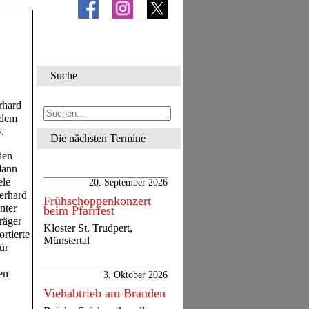
Suche
rhard
zdem
.
Die nächsten Termine
den
dann
ele
20. September 2026
erhard
Frühschoppenkonzert
nter
beim Pfarrfest
räger
Kloster St. Trudpert,
rtierte
Münstertal
ür
en
3. Oktober 2026
Viehabtrieb am Branden