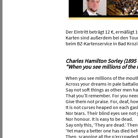
Der Eintritt beträgt 12 €, ermäßigt 
Karten sind außerdem bei den Tour
beim BZ-Kartenservice in Bad Krozi
Charles Hamilton Sorley (1895 -
"When you see millions of the
When you see millions of the mout
Across your dreams in pale battali
Say not soft things as other men ha
That you’ll remember. For you need
Give them not praise. For, deaf, h
It is not curses heaped on each ga
Nor tears. Their blind eyes see not 
Nor honour. It is easy to be dead.
Say only this, ‘They are dead.’ The
‘Yet many a better one has died bef
Then, scanning all the o’ercrowde