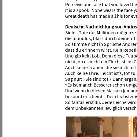
Perceive one face that you loved he
It is a spook. None wears the face 
Great death has made all his for e
Deutsche Nachdichtung von Andrea
Siehst Tote du, Millionen mögen’s s
die mundlos, blass durch deinen 
So stimme nicht in Sprüche Andrer 
dass du erinnern wirst. Kein Repeti
Und gib kein Lob. Denn diese Tau
nicht, ob es nicht ein Fluch ist, im 
Auch keine Tränen, die sie nicht er
Auch keine Ehre. Leicht ist’s, tot zu 
Sag nur: »Sie sind tot.« Dann ergän
»Es ist manch Besserer schon um
Und wenn in diesen Massen jemand
bekannt erscheint – Dein Liebster
So fantasierst du. Jede Leiche wird
dem Unbekannten, ewiglich vers