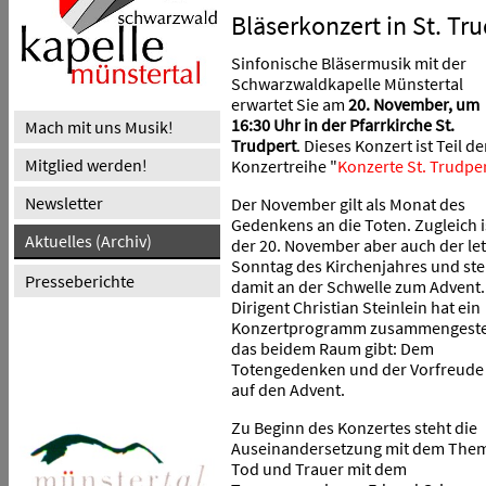
Bläserkonzert in St. Tr
Sinfonische Bläsermusik mit der
Schwarzwaldkapelle Münstertal
erwartet Sie am
20. November, um
16:30 Uhr in der Pfarrkirche St.
Mach mit uns Musik!
Trudpert
. Dieses Konzert ist Teil de
Mitglied werden!
Konzertreihe "
Konzerte St. Trudpe
Newsletter
Der November gilt als Monat des
Gedenkens an die Toten. Zugleich i
Aktuelles (Archiv)
der 20. November aber auch der let
Sonntag des Kirchenjahres und ste
Presseberichte
damit an der Schwelle zum Advent.
Dirigent Christian Steinlein hat ein
Konzertprogramm zusammengestel
das beidem Raum gibt: Dem
Totengedenken und der Vorfreude
auf den Advent.
Zu Beginn des Konzertes steht die
Auseinandersetzung mit dem The
Tod und Trauer mit dem