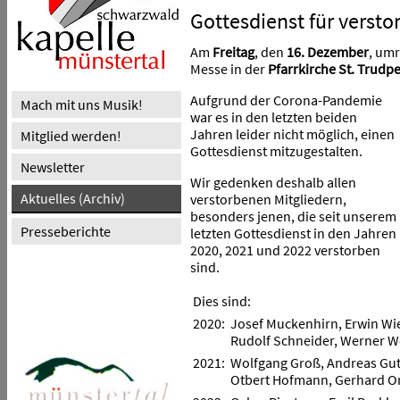
Gottesdienst für versto
Am
Freitag
, den
16. Dezember
, um
Messe in der
Pfarrkirche St. Trudpe
Aufgrund der Corona-Pandemie
Mach mit uns Musik!
war es in den letzten beiden
Jahren leider nicht möglich, einen
Mitglied werden!
Gottesdienst mitzugestalten.
Newsletter
Wir gedenken deshalb allen
Aktuelles (Archiv)
verstorbenen Mitgliedern,
besonders jenen, die seit unserem
Presseberichte
letzten Gottesdienst in den Jahren
2020, 2021 und 2022 verstorben
sind.
Dies sind:
2020:
Josef Muckenhirn, Erwin Wi
Rudolf Schneider, Werner Wol
2021:
Wolfgang Groß, Andreas Gut
Otbert Hofmann, Gerhard Or