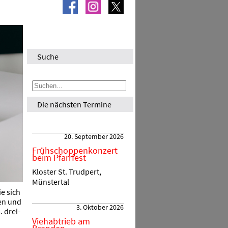
Suche
Die nächsten Termine
20. September 2026
Frühschoppenkonzert
beim Pfarrfest
Kloster St. Trudpert,
Münstertal
e sich
en und
3. Oktober 2026
 drei-
Viehabtrieb am