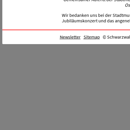
Os
Wir bedanken uns bei der Stadtmus
Jubiläumskonzert und das angeneh
Newsletter
Sitemap
© Schwarzwald