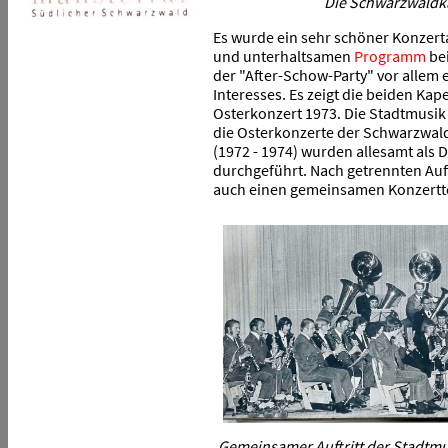
Die Schwarzwaldka
Es wurde ein sehr schöner Konzer
und unterhaltsamen
Programm
bei
der "After-Schow-Party" vor allem 
Interesses. Es zeigt die beiden Ka
Osterkonzert 1973. Die Stadtmusik
die Osterkonzerte der Schwarzwald
(1972 - 1974) wurden allesamt als
durchgeführt. Nach getrennten Auft
auch einen gemeinsamen Konzerttei
Gemeinsamer Auftritt der Stadtm