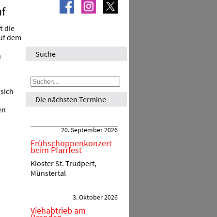
f
t die
uf dem
Suche
m
sich
Die nächsten Termine
en
20. September 2026
Frühschoppenkonzert
beim Pfarrfest
Kloster St. Trudpert,
Münstertal
3. Oktober 2026
Viehabtrieb am