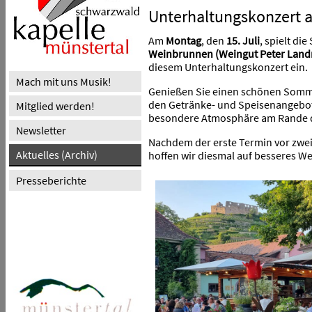
Unterhaltungskonzert
Am
Montag
, den
15. Juli
, spielt d
Weinbrunnen (Weingut Peter Land
diesem Unterhaltungskonzert ein.
Mach mit uns Musik!
Genießen Sie einen schönen Somm
den Getränke- und Speisenangebo
Mitglied werden!
besondere Atmosphäre am Rande de
Newsletter
Nachdem der erste Termin vor zwe
Aktuelles (Archiv)
hoffen wir diesmal auf besseres W
Presseberichte