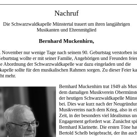
Nachruf
Die Schwarzwaldkapelle Münstertal trauert um ihren langjährigen
Musikanten und Ehrenmitglied
Bernhard Muckenhirn,
. November nur wenige Tage nach seinem 90. Geburtstag verstorben ist
eburtstag wollte er mit seiner Familie, Angehörigen und Freunden feie
e Abordnung der Schwarzwaldkapelle war dazu eingeladen und die
kapelle sollte für den musikalischen Rahmen sorgen. Zu dieser Feier k
cht mehr.
Bernhard Muckenhirn trat 1949 als Mus
dem damaligen Musikverein Obermünste
der heutigen Schwarzwaldkapelle Münst
bei. Dies war kurz nach der Neugründu
Musikvereins nach dem Krieg, also in ei
Zeit, in der besonders viel Idealismus u
Engagement gefordert war. Zunächst spi
Bernhard Klarinette. Die ersten Töne ha
Bertold Schelb beigebracht, der ihn auc