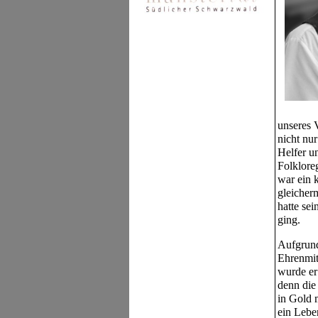
unseres 
nicht nur
Helfer u
Folklore
war ein 
gleicher
hatte se
ging.
Aufgrund
Ehrenmit
wurde er 
denn die
in Gold 
ein Lebe