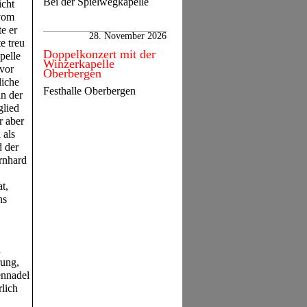
Bei der Spielwegkapelle
icht
 vom
e er
28. November 2026
e treu
Doppelkonzert mit der
pelle
Winzerkapelle
 vor
Oberbergen
liche
Festhalle Oberbergen
an der
glied
r aber
 als
d der
rnhard
t,
ns
n
rung,
ennadel
rlich