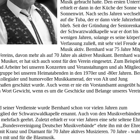
Musik gebracht hatte. Den ersten Unterr
erhielt er dann in der Küche der Sonne
Sonnenwirt. Nach sechs Jahren wechselt
auf die Tuba, der er dann viele Jahrzehnt
blieb. Seit der Gründung der Seniorenka
der Schwarzwaldkapelle war er dort bis
wenigen Jahren, solange es seine körper
Verfassung zuließ, mit sehr viel Freude 
Musik aktiv. Bernhard war 75 Jahre Mit
Vereins, davon mehr als auf 70 Jahre als aktiver Musikant. Bernhard wa
 Musiker, er hat sich auch sonst für den Verein eingesetzt. Zum Beispiel
nd Arbeiter bei unseren Konzerten und Veranstaltungen und als Mitglie
gruppe bei unseren Heimatabenden in den 1970er und -80er Jahren. Be
kollegialer und humorvoller Musikkamerad, der von Alt und Jung
maßen geschätzt wurde. Auch wenn er nie ein Vorstandsamt ausgeübt ha
in Wort Gewicht, wenn es um die Geschicke und Belange unseres Verei
 seiner Verdienste wurde Bernhard schon vor vielen Jahren zum
glied der Schwarzwaldkapelle ernannt. Auch von den Musikverbände
mehrfach geehrt. Zuletzt erhielt er vor vier Jahren eine sehr seltene Eh
 „Bundesvereinigung Deutscher Musikverbände“ ehrte ihn mit der Ehr
mit Kranz und Diamant für 70 Jahre aktives Musizieren. 70 Jahre - wah
n mit und für die Blasmusik.