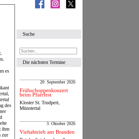
Suche
.
rn.
Die nächsten Termine
am es
20. September 2026
ikant
Frühschoppenkonzert
rtal,
beim Pfarrfest
ertal
Kloster St. Trudpert,
ng des
Münstertal
ner
nd
elte
3. Oktober 2026
t ihm
Viehabtrieb am Branden
h zur