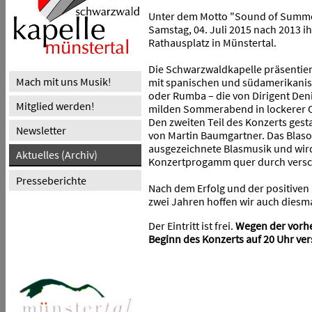
Unter dem Motto "Sound of Summer
Samstag, 04. Juli 2015 nach 2013 i
Rathausplatz in Münstertal.
Die Schwarzwaldkapelle präsentie
Mach mit uns Musik!
mit spanischen und südamerikanis
oder Rumba – die von Dirigent Deni
Mitglied werden!
milden Sommerabend in lockerer 
Den zweiten Teil des Konzerts gesta
Newsletter
von Martin Baumgartner. Das Blasor
ausgezeichnete Blasmusik und wir
Aktuelles (Archiv)
Konzertprogamm quer durch versc
Presseberichte
Nach dem Erfolg und der positiven
zwei Jahren hoffen wir auch diesma
Der Eintritt ist frei.
Wegen
der vorh
Beginn des Konzerts auf 20 Uhr ve