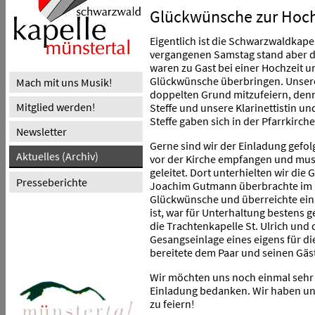
Glückwünsche zur Hoch
Eigentlich ist die Schwarzwaldkap
vergangenen Samstag stand aber d
waren zu Gast bei einer Hochzeit u
Glückwünsche überbringen.
Unser
Mach mit uns Musik!
doppelten Grund mitzufeiern, denn
Mitglied werden!
Steffe und unsere Klarinettistin u
Steffe gaben sich in der Pfarrkirch
Newsletter
Gerne sind wir der Einladung gefo
Aktuelles (Archiv)
vor der Kirche empfangen und mus
geleitet. Dort unterhielten wir die
Presseberichte
Joachim Gutmann überbrachte im 
Glückwünsche und überreichte ein P
ist, war für Unterhaltung bestens 
die Trachtenkapelle St. Ulrich und
Gesangseinlage eines eigens für d
bereitete dem Paar und seinen Gäst
Wir möchten uns noch einmal sehr h
Einladung bedanken. Wir haben uns
zu feiern!