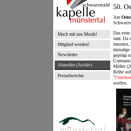
50. O
Am
Oste
Schwarzwa
Das erste
Mach mit uns Musik!
statt. Da
mussten, 
Mitglied werden!
damalige 
Newsletter
geprägt 
Gutmann 
Aktuelles (Archiv)
Müller (2
Reihe auf
Presseberichte
"
Osterko
werfen.