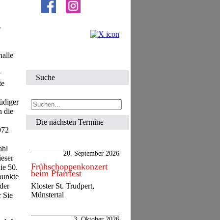
r
halle
r
Suche
te
üdiger
n die
Die nächsten Termine
972
ahl
20. September 2026
ieser
Frühschoppenkonzert
ie 50.
beim Pfarrfest
punkte
Kloster St. Trudpert,
der
Münstertal
 Sie
3. Oktober 2026