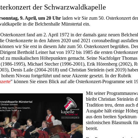
sterkonzert der Schwarzwaldkapelle
rsonntag, 9. April, um 20 Uhr
laden wir Sie zum 50. Osterkonzert de
ldkapelle in die Belchenhalle Münstertal ein.
 Osterkonzert fand am 2. April 1972 in der damals ganz neuen Belchen
 die Osterkonzerte in den Jahren 2020 und 2021 coronabedingt ausfallen
können wir Sie erst in diesem Jahr zum 50. Osterkonzert begrüßen. De
Dirigent Berthold Leiner hat von 1972 bis 1985 die ersten Osterkonzer
und zu musikalischen Höhepunkten gemacht. Seine Nachfolger Thomas
(1986-1995), Michael Stecher (1996-2001), Erik Hörenberg (2002), R
003), Denis Laile (2004-2018) und Christian Steinlein (seit 2019) habe
 hohem Niveau fortgeführt und neue Akzente gesetzt. In der Rubrik
nzerte
" können Sie einen Blick auf alle Osterkonzert-Programme seit 1
Mit seiner Programmausw
bleibt Christian Steinlein d
Tradition treu, denn auch d
Ausgabe hält einige Höhe
aus dem breiten Spektrum 
sinfonischen Blasmusik für
bereit.